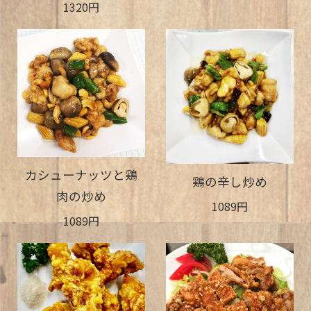
1320円
カシューナッツと鶏
鶏の辛し炒め
肉の炒め
1089円
1089円