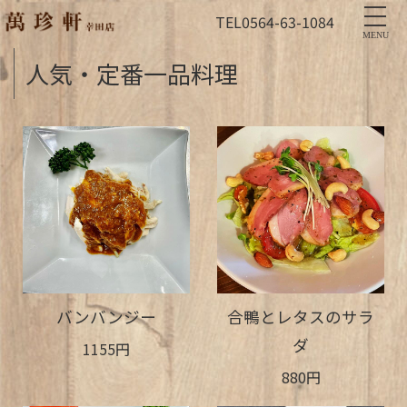
TEL
0564-63-1084
MENU
人気・定番一品料理
バンバンジー
合鴨とレタスのサラ
ダ
1155円
880円