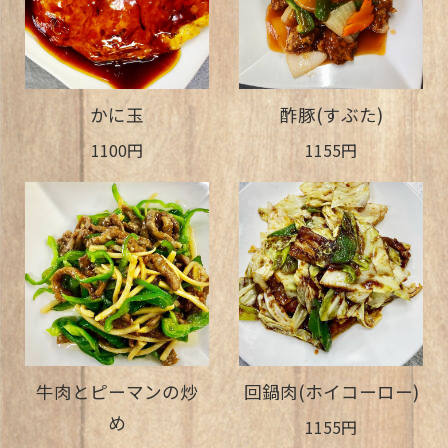
かに玉
酢豚(すぶた)
1100円
1155円
牛肉とピーマンの炒
回鍋肉(ホイコーロー)
め
1155円